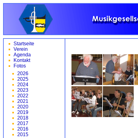
Startseite
Verein
Agenda
Kontakt
Fotos
2026
2025
2024
2023
2022
2021
2020
2019
2018
2017
2016
2015